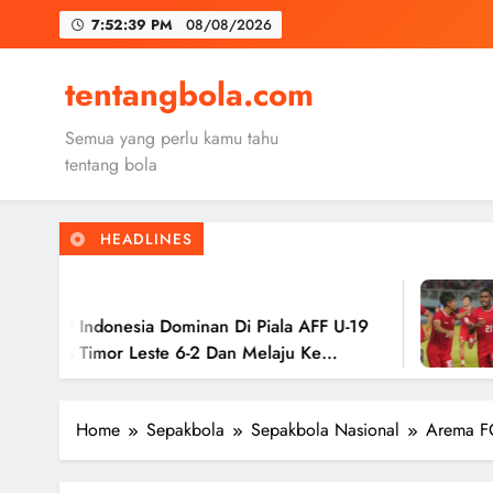
Skip
7:52:40 PM
08/08/2026
to
content
Trabzon
tentangbola.com
Malang United
Semua yang perlu kamu tahu
Kerolin Resm
tentang bola
HEADLINES
Trabzon
2 Tahun Ago
Malang United
ia Dominan Di Piala AFF U-19
Timnas Indo
este 6-2 Dan Melaju Ke
Hasil Imban
Ke Semifina
Home
Sepakbola
Sepakbola Nasional
Arema FC