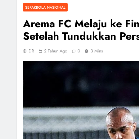
SEPAKBOLA NASIONAL
Arema FC Melaju ke Fin
Setelah Tundukkan Pers
DR
2 Tahun Ago
0
3 Mins