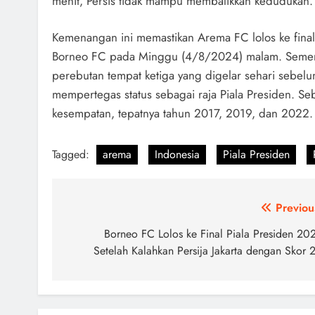
menit, Persis tidak mampu membalikkan kedudukan.
Kemenangan ini memastikan Arema FC lolos ke fina
Borneo FC pada Minggu (4/8/2024) malam. Sementara
perebutan tempat ketiga yang digelar sehari sebe
mempertegas status sebagai raja Piala Presiden. Se
kesempatan, tepatnya tahun 2017, 2019, dan 2022.
Tagged:
arema
Indonesia
Piala Presiden
Navigasi
Previou
pos
Borneo FC Lolos ke Final Piala Presiden 20
Setelah Kalahkan Persija Jakarta dengan Skor 2