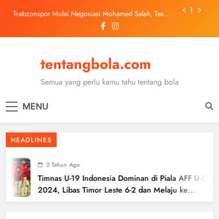
Skip
Trabzonspor Mulai Negosiasi Mohamed Salah, Tes
to
Medis Dijadwalkan 5 Agustus
content
Malang United U-13 Juara Piala Soeratin Kota Malang
2026, Siap Tatap Putaran Provinsi
Kerolin Resmi Gabung Barcelona, Transfer
Dilaporkan Pecahkan Rekor Penjualan WSL
tentangbola.com
Ter Stegen Resmi Gabung Ajax dengan Status
Pinjaman dari Barcelona
Semua yang perlu kamu tahu tentang bola
Trabzonspor Mulai Negosiasi Mohamed Salah, Tes
Medis Dijadwalkan 5 Agustus
MENU
Malang United U-13 Juara Piala Soeratin Kota Malang
2026, Siap Tatap Putaran Provinsi
HEADLINES
2 Tahun Ago
Timnas U-19 Indonesia Dominan di Piala AFF U-19
2024, Libas Timor Leste 6-2 dan Melaju ke
Semifinal