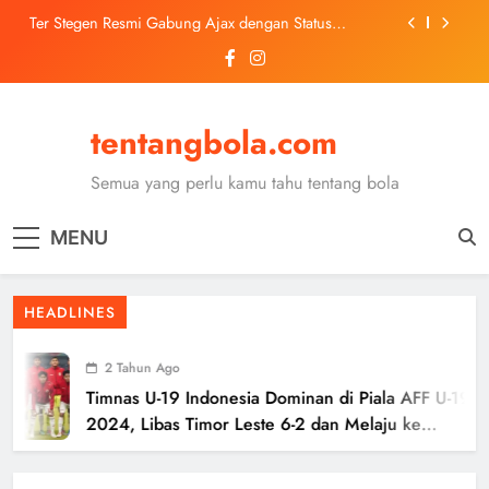
Skip
Ter Stegen Resmi Gabung Ajax dengan Status
to
Pinjaman dari Barcelona
content
Trabzonspor Mulai Negosiasi Mohamed Salah, Tes
Medis Dijadwalkan 5 Agustus
Malang United U-13 Juara Piala Soeratin Kota Malang
2026, Siap Tatap Putaran Provinsi
tentangbola.com
Kerolin Resmi Gabung Barcelona, Transfer
Dilaporkan Pecahkan Rekor Penjualan WSL
Semua yang perlu kamu tahu tentang bola
Ter Stegen Resmi Gabung Ajax dengan Status
Pinjaman dari Barcelona
MENU
Trabzonspor Mulai Negosiasi Mohamed Salah, Tes
Medis Dijadwalkan 5 Agustus
Malang United U-13 Juara Piala Soeratin Kota Malang
HEADLINES
2026, Siap Tatap Putaran Provinsi
2 Tahun Ago
Timnas U-19 Indonesia Dominan di Piala AFF U-19
2024, Libas Timor Leste 6-2 dan Melaju ke
Semifinal