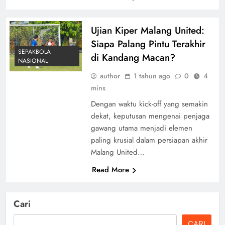
Ujian Kiper Malang United:
Siapa Palang Pintu Terakhir
SEPAKBOLA
di Kandang Macan?
NASIONAL
author
1 tahun ago
0
4
mins
Dengan waktu kick-off yang semakin
dekat, keputusan mengenai penjaga
gawang utama menjadi elemen
paling krusial dalam persiapan akhir
Malang United…
Read More
Cari
CARI