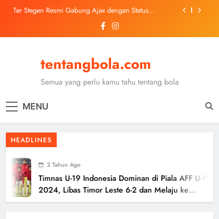
Skip
Ter Stegen Resmi Gabung Ajax dengan Status
to
Pinjaman dari Barcelona
content
Trabzonspor Mulai Negosiasi Mohamed Salah, Tes
Medis Dijadwalkan 5 Agustus
Malang United U-13 Juara Piala Soeratin Kota Malang
2026, Siap Tatap Putaran Provinsi
tentangbola.com
Kerolin Resmi Gabung Barcelona, Transfer
Dilaporkan Pecahkan Rekor Penjualan WSL
Semua yang perlu kamu tahu tentang bola
Ter Stegen Resmi Gabung Ajax dengan Status
Pinjaman dari Barcelona
MENU
Trabzonspor Mulai Negosiasi Mohamed Salah, Tes
Medis Dijadwalkan 5 Agustus
Malang United U-13 Juara Piala Soeratin Kota Malang
HEADLINES
2026, Siap Tatap Putaran Provinsi
2 Tahun Ago
Timnas U-19 Indonesia Dominan di Piala AFF U-19
2024, Libas Timor Leste 6-2 dan Melaju ke
Semifinal