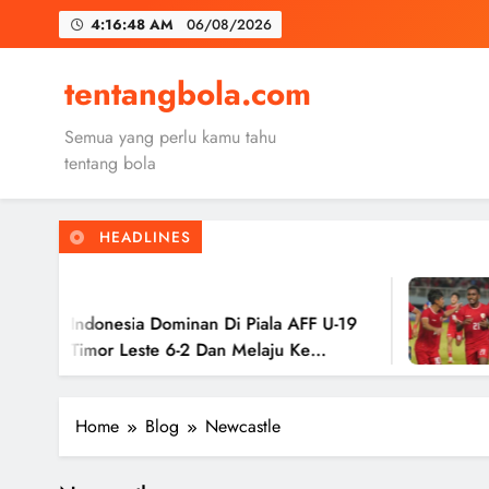
Skip
4:16:49 AM
06/08/2026
to
content
Trabzon
tentangbola.com
Malang United
Semua yang perlu kamu tahu
Kerolin Resm
tentang bola
HEADLINES
Trabzon
2 
Malang United
 Indonesia Dominan Di Piala AFF U-19
Timn
 Timor Leste 6-2 Dan Melaju Ke
Hasi
Ke S
Home
Blog
Newcastle