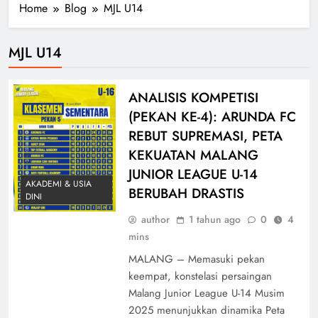
Home
Blog
MJL U14
MJL U14
ANALISIS KOMPETISI
(PEKAN KE-4): ARUNDA FC
REBUT SUPREMASI, PETA
KEKUATAN MALANG
JUNIOR LEAGUE U-14
AKADEMI & USIA
BERUBAH DRASTIS
DINI
author
1 tahun ago
0
4
mins
MALANG – Memasuki pekan
keempat, konstelasi persaingan
Malang Junior League U-14 Musim
2025 menunjukkan dinamika Peta