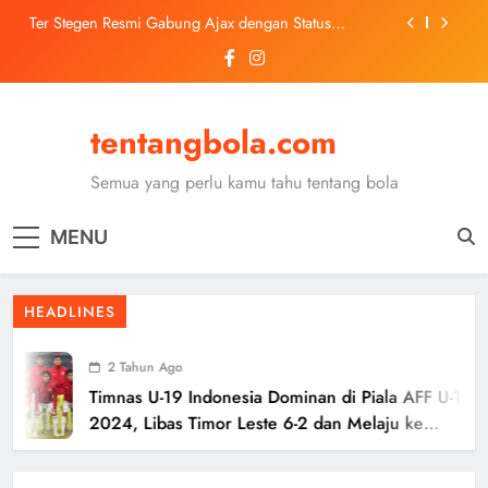
Skip
Ter Stegen Resmi Gabung Ajax dengan Status
to
Pinjaman dari Barcelona
content
Trabzonspor Mulai Negosiasi Mohamed Salah, Tes
Medis Dijadwalkan 5 Agustus
Malang United U-13 Juara Piala Soeratin Kota Malang
2026, Siap Tatap Putaran Provinsi
tentangbola.com
Kerolin Resmi Gabung Barcelona, Transfer
Dilaporkan Pecahkan Rekor Penjualan WSL
Semua yang perlu kamu tahu tentang bola
Ter Stegen Resmi Gabung Ajax dengan Status
Pinjaman dari Barcelona
MENU
Trabzonspor Mulai Negosiasi Mohamed Salah, Tes
Medis Dijadwalkan 5 Agustus
Malang United U-13 Juara Piala Soeratin Kota Malang
HEADLINES
2026, Siap Tatap Putaran Provinsi
2 Tahun Ago
Timnas U-19 Indonesia Dominan di Piala AFF U-19
2024, Libas Timor Leste 6-2 dan Melaju ke
Semifinal