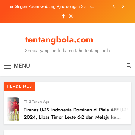
Skip
Ter Stegen Resmi Gabung Ajax dengan Status
to
Pinjaman dari Barcelona
content
Trabzonspor Mulai Negosiasi Mohamed Salah, Tes
Medis Dijadwalkan 5 Agustus
Malang United U-13 Juara Piala Soeratin Kota Malang
2026, Siap Tatap Putaran Provinsi
tentangbola.com
Kerolin Resmi Gabung Barcelona, Transfer
Dilaporkan Pecahkan Rekor Penjualan WSL
Semua yang perlu kamu tahu tentang bola
Ter Stegen Resmi Gabung Ajax dengan Status
Pinjaman dari Barcelona
MENU
Trabzonspor Mulai Negosiasi Mohamed Salah, Tes
Medis Dijadwalkan 5 Agustus
Malang United U-13 Juara Piala Soeratin Kota Malang
HEADLINES
2026, Siap Tatap Putaran Provinsi
2 Tahun Ago
Timnas U-19 Indonesia Dominan di Piala AFF U-19
2024, Libas Timor Leste 6-2 dan Melaju ke
Semifinal