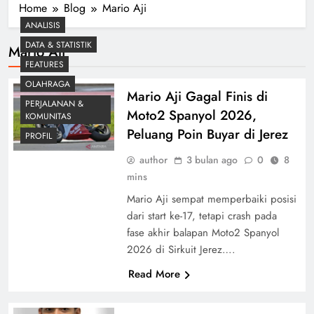
Home
Blog
Mario Aji
ANALISIS
DATA & STATISTIK
Mario Aji
FEATURES
OLAHRAGA
Mario Aji Gagal Finis di
PERJALANAN &
Moto2 Spanyol 2026,
KOMUNITAS
Peluang Poin Buyar di Jerez
PROFIL
author
3 bulan ago
0
8
mins
Mario Aji sempat memperbaiki posisi
dari start ke-17, tetapi crash pada
fase akhir balapan Moto2 Spanyol
2026 di Sirkuit Jerez….
Read More