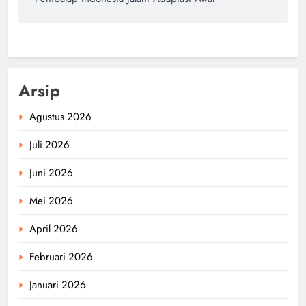
Arsip
Agustus 2026
Juli 2026
Juni 2026
Mei 2026
April 2026
Februari 2026
Januari 2026