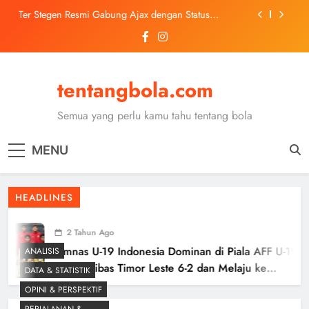
Skip
Ter Stegen Resmi Gabung Ajax dengan Status
to
Pinjaman dari Barcelona
content
Trabzonspor Mulai Negosiasi Mohamed Salah, Tes
Medis Dijadwalkan 5 Agustus
Malang United U-13 Juara Piala Soeratin Kota Malang
2026, Siap Tatap Putaran Provinsi
tentangbola.com
Kerolin Resmi Gabung Barcelona, Transfer
Dilaporkan Pecahkan Rekor Penjualan WSL
Semua yang perlu kamu tahu tentang bola
Ter Stegen Resmi Gabung Ajax dengan Status
Pinjaman dari Barcelona
MENU
Trabzonspor Mulai Negosiasi Mohamed Salah, Tes
Medis Dijadwalkan 5 Agustus
Malang United U-13 Juara Piala Soeratin Kota Malang
HEADLINES
2026, Siap Tatap Putaran Provinsi
2 Tahun Ago
Timnas U-19 Indonesia Dominan di Piala AFF U-19
ANALISIS
2024, Libas Timor Leste 6-2 dan Melaju ke
DATA & STATISTIK
Semifinal
OPINI & PERSPEKTIF
PERJALANAN &