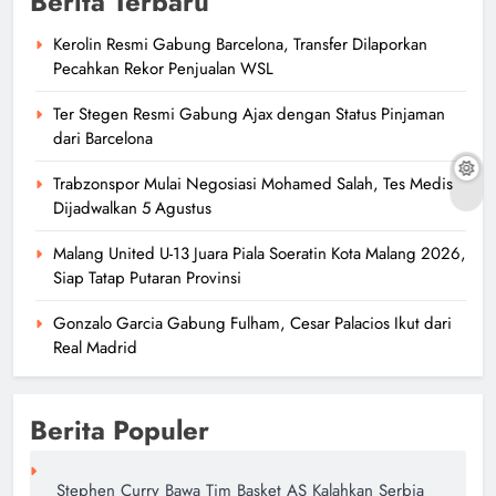
Berita Terbaru
Kerolin Resmi Gabung Barcelona, Transfer Dilaporkan
Pecahkan Rekor Penjualan WSL
Ter Stegen Resmi Gabung Ajax dengan Status Pinjaman
dari Barcelona
Trabzonspor Mulai Negosiasi Mohamed Salah, Tes Medis
Dijadwalkan 5 Agustus
Malang United U-13 Juara Piala Soeratin Kota Malang 2026,
Siap Tatap Putaran Provinsi
Gonzalo Garcia Gabung Fulham, Cesar Palacios Ikut dari
Real Madrid
Berita Populer
Stephen Curry Bawa Tim Basket AS Kalahkan Serbia