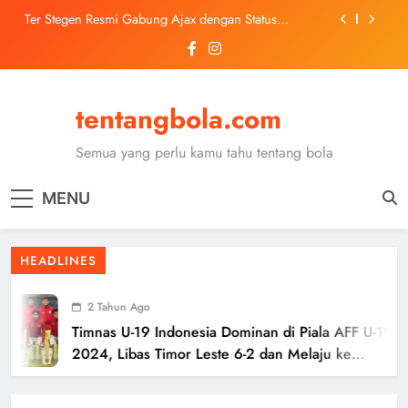
Skip
Ter Stegen Resmi Gabung Ajax dengan Status
to
Pinjaman dari Barcelona
content
Trabzonspor Mulai Negosiasi Mohamed Salah, Tes
Medis Dijadwalkan 5 Agustus
Malang United U-13 Juara Piala Soeratin Kota Malang
2026, Siap Tatap Putaran Provinsi
tentangbola.com
Kerolin Resmi Gabung Barcelona, Transfer
Dilaporkan Pecahkan Rekor Penjualan WSL
Semua yang perlu kamu tahu tentang bola
Ter Stegen Resmi Gabung Ajax dengan Status
Pinjaman dari Barcelona
MENU
Trabzonspor Mulai Negosiasi Mohamed Salah, Tes
Medis Dijadwalkan 5 Agustus
Malang United U-13 Juara Piala Soeratin Kota Malang
HEADLINES
2026, Siap Tatap Putaran Provinsi
2 Tahun Ago
Timnas U-19 Indonesia Dominan di Piala AFF U-19
2024, Libas Timor Leste 6-2 dan Melaju ke
Semifinal