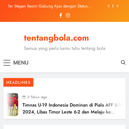
Skip
Ter Stegen Resmi Gabung Ajax dengan Status
to
Pinjaman dari Barcelona
content
Trabzonspor Mulai Negosiasi Mohamed Salah, Tes
Medis Dijadwalkan 5 Agustus
Malang United U-13 Juara Piala Soeratin Kota Malang
2026, Siap Tatap Putaran Provinsi
tentangbola.com
Kerolin Resmi Gabung Barcelona, Transfer
Dilaporkan Pecahkan Rekor Penjualan WSL
Semua yang perlu kamu tahu tentang bola
Ter Stegen Resmi Gabung Ajax dengan Status
Pinjaman dari Barcelona
MENU
Trabzonspor Mulai Negosiasi Mohamed Salah, Tes
Medis Dijadwalkan 5 Agustus
Malang United U-13 Juara Piala Soeratin Kota Malang
HEADLINES
2026, Siap Tatap Putaran Provinsi
2 Tahun Ago
Timnas U-19 Indonesia Dominan di Piala AFF U-19
2024, Libas Timor Leste 6-2 dan Melaju ke
Semifinal