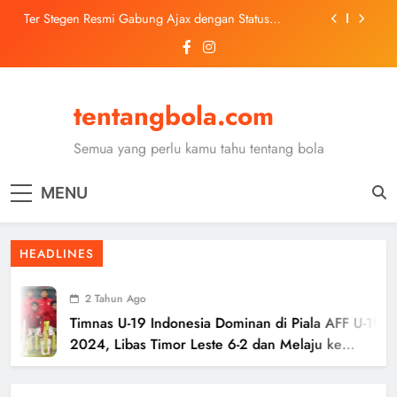
Skip
Ter Stegen Resmi Gabung Ajax dengan Status
to
Pinjaman dari Barcelona
content
Trabzonspor Mulai Negosiasi Mohamed Salah, Tes
Medis Dijadwalkan 5 Agustus
Malang United U-13 Juara Piala Soeratin Kota Malang
2026, Siap Tatap Putaran Provinsi
tentangbola.com
Kerolin Resmi Gabung Barcelona, Transfer
Dilaporkan Pecahkan Rekor Penjualan WSL
Semua yang perlu kamu tahu tentang bola
Ter Stegen Resmi Gabung Ajax dengan Status
Pinjaman dari Barcelona
MENU
Trabzonspor Mulai Negosiasi Mohamed Salah, Tes
Medis Dijadwalkan 5 Agustus
Malang United U-13 Juara Piala Soeratin Kota Malang
HEADLINES
2026, Siap Tatap Putaran Provinsi
2 Tahun Ago
Timnas U-19 Indonesia Dominan di Piala AFF U-19
2024, Libas Timor Leste 6-2 dan Melaju ke
Semifinal