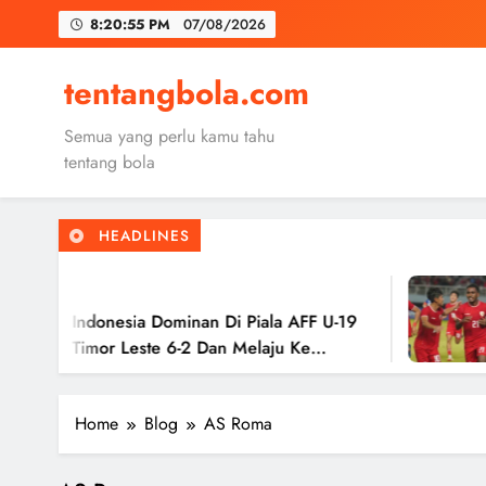
Skip
8:20:56 PM
07/08/2026
to
content
Trabzon
tentangbola.com
Malang United
Semua yang perlu kamu tahu
Kerolin Resm
tentang bola
HEADLINES
Trabzon
2 
Malang United
 Indonesia Dominan Di Piala AFF U-19
Tim
 Timor Leste 6-2 Dan Melaju Ke
Has
Ke 
Home
Blog
AS Roma